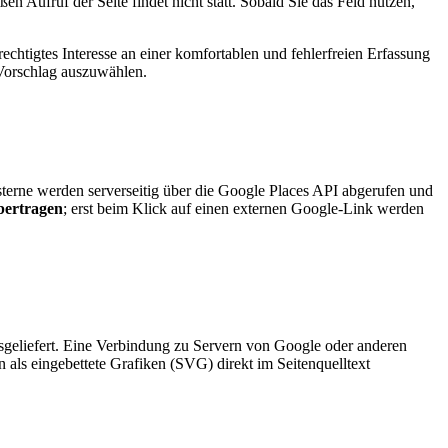
 Aufruf der Seite findet nicht statt. Sobald Sie das Feld nutzen,
chtigtes Interesse an einer komfortablen und fehlerfreien Erfassung
 Vorschlag auszuwählen.
erne werden serverseitig über die Google Places API abgerufen und
bertragen
; erst beim Klick auf einen externen Google-Link werden
geliefert. Eine Verbindung zu Servern von Google oder anderen
en als eingebettete Grafiken (SVG) direkt im Seitenquelltext