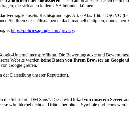
efeld
anklicken oder fokussieren
— ein automatisches Laden beim bloßen
rtragen, die sich auch in den USA befinden können.
rdvertragsklauseln. Rechtsgrundlage: Art. 6 Abs. 1 lit. f DSGVO (bere
nnen Sie Ihren Geschäftsnamen einfach manuell eintippen, ohne einen
oogle:
https://policies.google.com/privacy
.
 Google-Unternehmensprofils an. Die Bewertungstexte und Bewertungsst
nserer Website werden
keine Daten von Ihrem Browser an Google ü
 von Google greifen.
n der Darstellung unserer Reputation).
en die Schriftart „DM Sans“. Diese wird
lokal von unserem Server
aus
Adresse wird hierbei nicht an Dritte übermittelt. Symbole und Icons werd