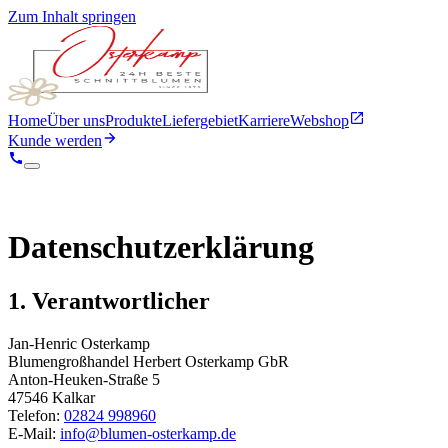
Zum Inhalt springen
Home
Über uns
Produkte
Liefergebiet
Karriere
Webshop
Kunde werden
Datenschutz­erklärung
1. Verantwortlicher
Jan-Henric Osterkamp
Blumengroßhandel Herbert Osterkamp GbR
Anton-Heuken-Straße 5
47546 Kalkar
Telefon:
02824 998960
E-Mail:
info@blumen-osterkamp.de