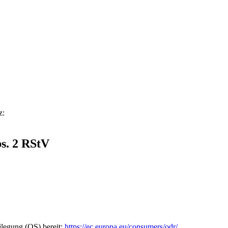
z:
bs. 2 RStV
ilegung (OS) bereit:
https://ec.europa.eu/consumers/odr/