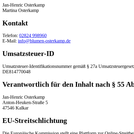
Jan-Henric Osterkamp
Martina Osterkamp
Kontakt
Telefon:
02824 998960
E-Mail:
info@blumen-osterkamp.de
Umsatzsteuer-ID
Umsatzsteuer-Identifikations­nummer gemäß § 27a Umsatzsteuergeset
DE814770048
Verantwortlich für den Inhalt nach § 55 A
Jan-Henric Osterkamp
Anton-Heuken-Straße 5
47546 Kalkar
EU-Streitschlichtung
Die Europäische Kommission stellt eine Plattform zur Online-Streitbe